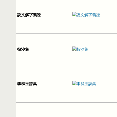
說文解字義證
披沙集
李群玉詩集