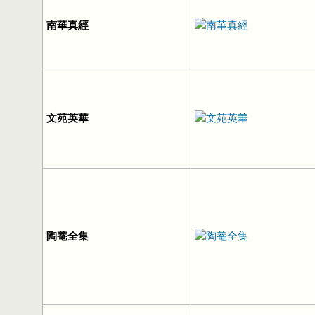
南華真經
文苑英華
陶菴全集