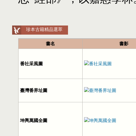
珍本古籍精品選萃
書名
書影
番社采風圖
臺灣番界址圖
坤輿萬國全圖