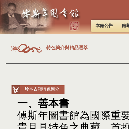
本館公告
館
特色簡介與精品選萃
珍本古籍特色簡介
一、善本書
傅斯年圖書館為國際重
貴且具特色之典藏，首