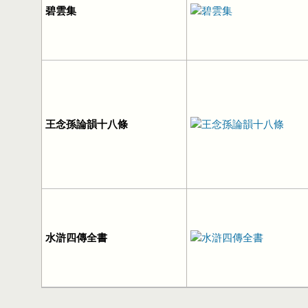
碧雲集
王念孫論韻十八條
水滸四傳全書