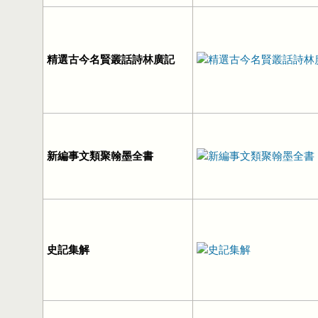
精選古今名賢叢話詩林廣記
新編事文類聚翰墨全書
史記集解