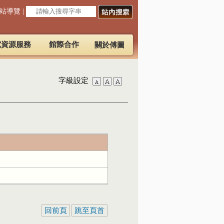
站導覽
|
究資源服務
館際合作
關於傅圖
字級設定
回前頁
跳至頁首