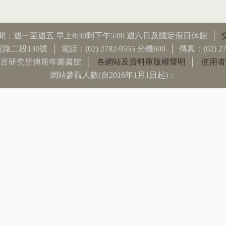
：週一至週五 早上8:30到下午5:00 週六日及國定假日休館 │
0號 │ 電話：(02) 2782-9555 分機600 │ 傳真：(02) 2783-1
言研究所傅斯年圖書館 │
各網站及資料庫版權聲明
│
使用者
網站參觀人數(自2016年1月1日起)：