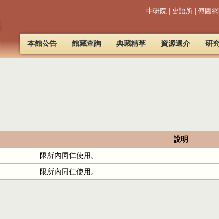
中研院
|
史語所
|
傅圖網
本館公告
館藏查詢
典藏精萃
資源選介
研
說明
限所內同仁使用。
限所內同仁使用。