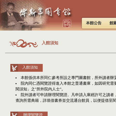
本館公告
館
入館須知
入館須知
本館係供本所同仁參考所設之專門圖書館，所外讀者辦
院內同仁憑閱覽證得進入本館之普通書庫，如因研究需
閱須知」之"所外院內人士"。
院外讀者可申請辦理閱覽證。凡申請入庫經許可之讀者
查詢所需典籍，詳填借書券並交流通台館員，以便提借至閱
辦理閱覽證